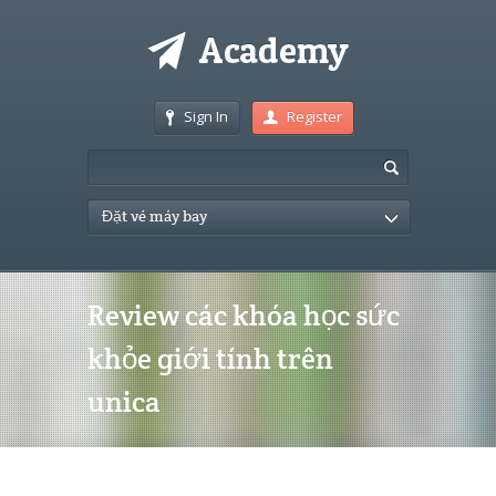
Sign In
Register
Đặt vé máy bay
Review các khóa học sức
khỏe giới tính trên
unica