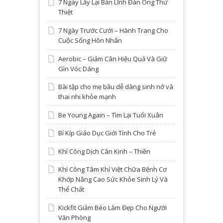
7 Ngày Lấy Lại Bản Lĩnh Đàn Ông Thứ
Thiệt
7 Ngày Trước Cưới – Hành Trang Cho
Cuộc Sống Hôn Nhân
Aerobic – Giảm Cân Hiệu Quả Và Giữ
Gìn Vóc Dáng
Bài tập cho mẹ bầu dễ dàng sinh nở và
thai nhi khỏe mạnh
Be Young Again – Tìm Lại Tuổi Xuân
Bí Kíp Giáo Dục Giới Tính Cho Trẻ
Khí Công Dịch Cân Kinh – Thiền
Khí Công Tâm Khí Việt Chữa Bệnh Cơ
Khớp Nâng Cao Sức Khỏe Sinh Lý Và
Thể Chất
Kickfit Giảm Béo Làm Đẹp Cho Người
Văn Phòng