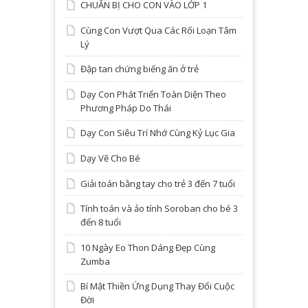
CHUẨN BỊ CHO CON VÀO LỚP 1
Cùng Con Vượt Qua Các Rối Loạn Tâm
Lý
Đập tan chứng biếng ăn ở trẻ
Dạy Con Phát Triển Toàn Diện Theo
Phương Pháp Do Thái
Dạy Con Siêu Trí Nhớ Cùng Kỷ Lục Gia
Dạy Vẽ Cho Bé
Giải toán bằng tay cho trẻ 3 đến 7 tuổi
Tính toán và ảo tính Soroban cho bé 3
đến 8 tuổi
10 Ngày Eo Thon Dáng Đẹp Cùng
Zumba
Bí Mật Thiền Ứng Dụng Thay Đổi Cuộc
Đời