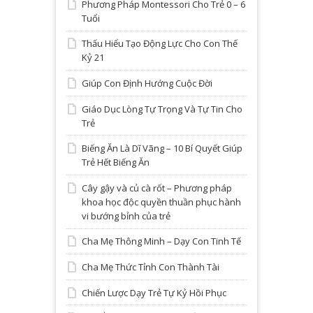
Phương Pháp Montessori Cho Trẻ 0 – 6
Tuổi
Thấu Hiểu Tạo Động Lực Cho Con Thế
Kỷ 21
Giúp Con Định Hướng Cuộc Đời
Giáo Dục Lòng Tự Trọng Và Tự Tin Cho
Trẻ
Biếng Ăn Là Dĩ Vãng – 10 Bí Quyết Giúp
Trẻ Hết Biếng Ăn
Cây gậy và củ cà rốt – Phương pháp
khoa học độc quyền thuần phục hành
vi bướng bỉnh của trẻ
Cha Mẹ Thông Minh – Dạy Con Tinh Tế
Cha Mẹ Thức Tỉnh Con Thành Tài
Chiến Lược Dạy Trẻ Tự Kỷ Hồi Phục