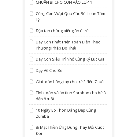
CHUẨN BỊ CHO CON VÀO LỚP 1
Cùng Con Vượt Qua Các Rối Loạn Tâm
Lý
Đập tan chứng biếng ăn ở trẻ
Dạy Con Phát Triển Toàn Diện Theo
Phương Pháp Do Thái
Dạy Con Siêu Trí Nhớ Cùng Kỷ Lục Gia
Dạy Vẽ Cho Bé
Giải toán bằng tay cho trẻ 3 đến 7 tuổi
Tính toán và ảo tính Soroban cho bé 3
đến 8 tuổi
10 Ngày Eo Thon Dáng Đẹp Cùng
Zumba
Bí Mật Thiền Ứng Dụng Thay Đổi Cuộc
Đời