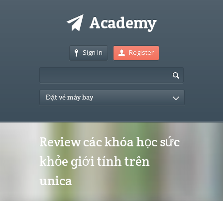
Sign In
Register
Đặt vé máy bay
Review các khóa học sức
khỏe giới tính trên
unica