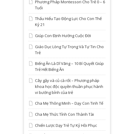
Phương Pháp Montessori Cho Trẻ 0 – 6
Tuổi
Thấu Hiểu Tạo Động Lực Cho Con Thế
Kỷ 21
Giúp Con Định Hướng Cuộc Đời
Giáo Dục Lòng Tự Trọng Và Tự Tin Cho
Trẻ
Biếng Ăn Là Dĩ Vãng – 10 Bí Quyết Giúp
Trẻ Hết Biếng Ăn
Cây gậy và củ cà rốt – Phương pháp
khoa học độc quyền thuần phục hành
vi bướng bỉnh của trẻ
Cha Mẹ Thông Minh – Dạy Con Tinh Tế
Cha Mẹ Thức Tỉnh Con Thành Tài
Chiến Lược Dạy Trẻ Tự Kỷ Hồi Phục