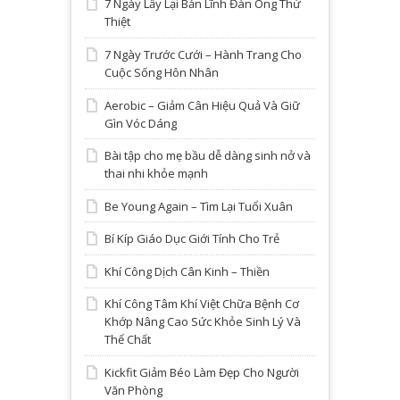
7 Ngày Lấy Lại Bản Lĩnh Đàn Ông Thứ
Thiệt
7 Ngày Trước Cưới – Hành Trang Cho
Cuộc Sống Hôn Nhân
Aerobic – Giảm Cân Hiệu Quả Và Giữ
Gìn Vóc Dáng
Bài tập cho mẹ bầu dễ dàng sinh nở và
thai nhi khỏe mạnh
Be Young Again – Tìm Lại Tuổi Xuân
Bí Kíp Giáo Dục Giới Tính Cho Trẻ
Khí Công Dịch Cân Kinh – Thiền
Khí Công Tâm Khí Việt Chữa Bệnh Cơ
Khớp Nâng Cao Sức Khỏe Sinh Lý Và
Thể Chất
Kickfit Giảm Béo Làm Đẹp Cho Người
Văn Phòng