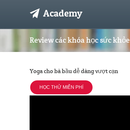
Review các khóa học sức khỏe 
Yoga cho bà bầu dễ dàng vượt cạn
HỌC THỬ MIỄN PHÍ