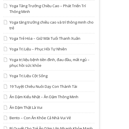
Yoga Tăng Trưởng Chiều Cao – Phát Triển Trí
Thông Minh
Yoga tăng trưởng chiều cao và trí thông minh cho
trẻ
Yoga Trẻ Hóa – Giữ Mãi Tuổi Thanh Xuân
Yoga Trị Liệu – Phục Hồi Tự Nhiên
Yoga trị liệu bệnh tiền đình, đau đầu, mất ngủ –
phục hồi sức khỏe
Yoga Trị Liệu Cột Sống
19 Tuyệt Chiêu Nuôi Dạy Con Thành Tài
Ăn Dặm Kiểu Nhật – Ăn Dặm Thông Minh
Ăn Dặm Thật Là Vui
Bento – Con Ăn Khỏe Cả Nhà Vui Vẻ
Bí Quyết Cho Trẻ Ăn Dặm Lớn Nhanh Khỏe Mạnh