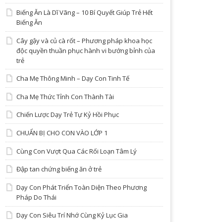
Biếng Ăn Là Dĩ Vãng – 10 Bí Quyết Giúp Trẻ Hết
Biếng Ăn
Cây gậy và củ cà rốt – Phương pháp khoa học
độc quyền thuần phục hành vi bướng bỉnh của
trẻ
Cha Mẹ Thông Minh – Dạy Con Tinh Tế
Cha Mẹ Thức Tỉnh Con Thành Tài
Chiến Lược Dạy Trẻ Tự Kỷ Hồi Phục
CHUẨN BỊ CHO CON VÀO LỚP 1
Cùng Con Vượt Qua Các Rối Loạn Tâm Lý
Đập tan chứng biếng ăn ở trẻ
Dạy Con Phát Triển Toàn Diện Theo Phương
Pháp Do Thái
Dạy Con Siêu Trí Nhớ Cùng Kỷ Lục Gia