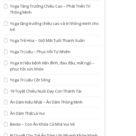
Yoga Tăng Trưởng Chiều Cao – Phát Triển Trí
Thông Minh
Yoga tăng trưởng chiều cao và trí thông minh cho
trẻ
Yoga Trẻ Hóa – Giữ Mãi Tuổi Thanh Xuân
Yoga Trị Liệu – Phục Hồi Tự Nhiên
Yoga trị liệu bệnh tiền đình, đau đầu, mất ngủ –
phục hồi sức khỏe
Yoga Trị Liệu Cột Sống
19 Tuyệt Chiêu Nuôi Dạy Con Thành Tài
Ăn Dặm Kiểu Nhật – Ăn Dặm Thông Minh
Ăn Dặm Thật Là Vui
Bento – Con Ăn Khỏe Cả Nhà Vui Vẻ
Bí Quyết Cho Trẻ Ăn Dặm Lớn Nhanh Khỏe Mạnh