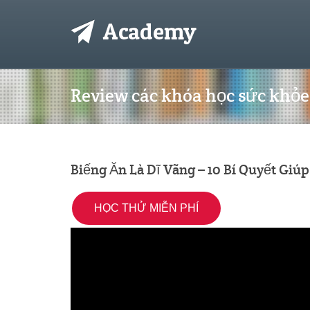
Review các khóa học sức khỏe 
Biếng Ăn Là Dĩ Vãng – 10 Bí Quyết Giú
HỌC THỬ MIỄN PHÍ