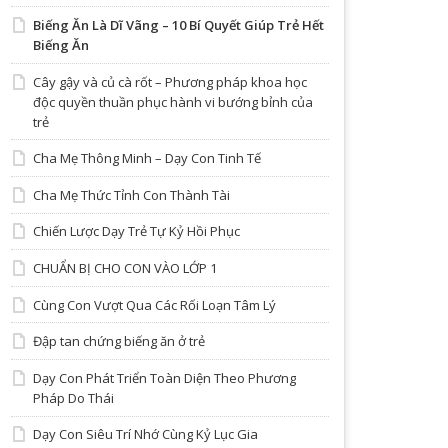
Biếng Ăn Là Dĩ Vãng – 10 Bí Quyết Giúp Trẻ Hết
Biếng Ăn
Cây gậy và củ cà rốt – Phương pháp khoa học
độc quyền thuần phục hành vi bướng bỉnh của
trẻ
Cha Mẹ Thông Minh – Dạy Con Tinh Tế
Cha Mẹ Thức Tỉnh Con Thành Tài
Chiến Lược Dạy Trẻ Tự Kỷ Hồi Phục
CHUẨN BỊ CHO CON VÀO LỚP 1
Cùng Con Vượt Qua Các Rối Loạn Tâm Lý
Đập tan chứng biếng ăn ở trẻ
Dạy Con Phát Triển Toàn Diện Theo Phương
Pháp Do Thái
Dạy Con Siêu Trí Nhớ Cùng Kỷ Lục Gia