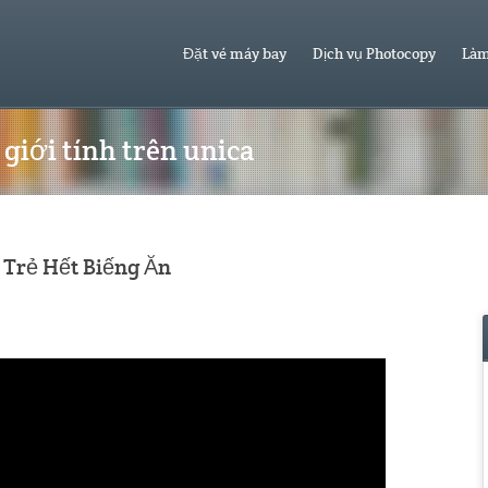
Đặt vé máy bay
Dịch vụ Photocopy
Làm
giới tính trên unica
p Trẻ Hết Biếng Ăn