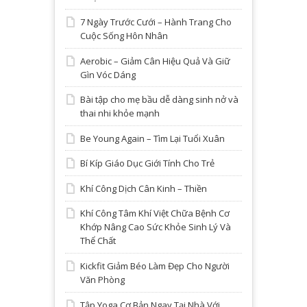
7 Ngày Trước Cưới – Hành Trang Cho
Cuộc Sống Hôn Nhân
Aerobic – Giảm Cân Hiệu Quả Và Giữ
Gìn Vóc Dáng
Bài tập cho mẹ bầu dễ dàng sinh nở và
thai nhi khỏe mạnh
Be Young Again – Tìm Lại Tuổi Xuân
Bí Kíp Giáo Dục Giới Tính Cho Trẻ
Khí Công Dịch Cân Kinh – Thiền
Khí Công Tâm Khí Việt Chữa Bệnh Cơ
Khớp Nâng Cao Sức Khỏe Sinh Lý Và
Thể Chất
Kickfit Giảm Béo Làm Đẹp Cho Người
Văn Phòng
Tập Yoga Cơ Bản Ngay Tại Nhà Với