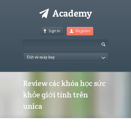
Sign In
Register
Đặt vé máy bay
Review các khóa học sức
khỏe giới tính trên
unica