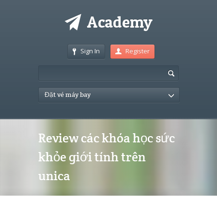
Sign In
Register
Đặt vé máy bay
Review các khóa học sức
khỏe giới tính trên
unica