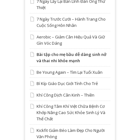
7 Ngày Lấy Lại Bản Lĩnh Đàn Ông Thứ
Thiệt
7 Ngày Trước Cưới – Hành Trang Cho
Cuộc Sống Hôn Nhân
Aerobic – Giảm Cân Hiệu Quả Và Giữ
Gìn Vóc Dáng
Bài tập cho mẹ bầu dễ dàng sinh nở
và thai nhi khỏe mạnh
Be Young Again – Tìm Lại Tuổi Xuân
Bí Kíp Giáo Dục Giới Tính Cho Trẻ
Khí Công Dịch Cân Kinh – Thiền
Khí Công Tâm Khí Việt Chữa Bệnh Cơ
Khớp Nâng Cao Sức Khỏe Sinh Lý Và
Thể Chất
Kickfit Giảm Béo Làm Đẹp Cho Người
Văn Phòng