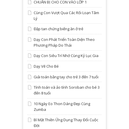
CHUẨN BỊ CHO CON VÀO LỚP 1
Cùng Con Vượt Qua Các Rối Loạn Tâm
Lý
Đập tan chứng biếng ăn ở trẻ
Dạy Con Phát Triển Toàn Diện Theo
Phương Pháp Do Thái
Dạy Con Siêu Trí Nhớ Cùng Kỷ Lục Gia
Dạy Vẽ Cho Bé
Giải toán bằng tay cho trẻ 3 đến 7 tuổi
Tính toán và ảo tính Soroban cho bé 3
đến 8 tuổi
10 Ngày Eo Thon Dáng Đẹp Cùng
Zumba
Bí Mật Thiền Ứng Dụng Thay Đổi Cuộc
Đời