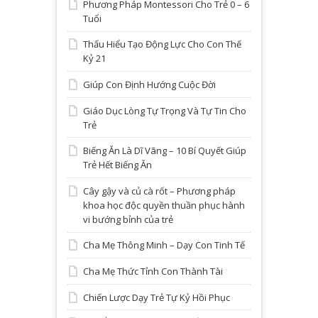
Phương Pháp Montessori Cho Trẻ 0 – 6
Tuổi
Thấu Hiểu Tạo Động Lực Cho Con Thế
Kỷ 21
Giúp Con Định Hướng Cuộc Đời
Giáo Dục Lòng Tự Trọng Và Tự Tin Cho
Trẻ
Biếng Ăn Là Dĩ Vãng – 10 Bí Quyết Giúp
Trẻ Hết Biếng Ăn
Cây gậy và củ cà rốt – Phương pháp
khoa học độc quyền thuần phục hành
vi bướng bỉnh của trẻ
Cha Mẹ Thông Minh – Dạy Con Tinh Tế
Cha Mẹ Thức Tỉnh Con Thành Tài
Chiến Lược Dạy Trẻ Tự Kỷ Hồi Phục