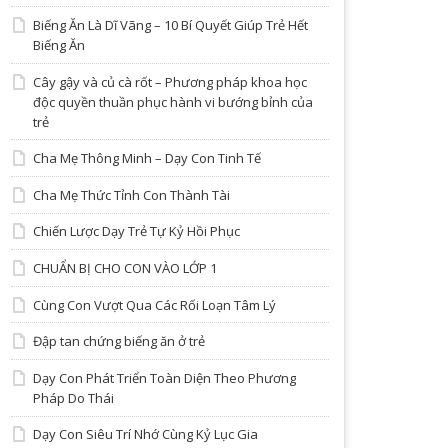
Biếng Ăn Là Dĩ Vãng – 10 Bí Quyết Giúp Trẻ Hết
Biếng Ăn
Cây gậy và củ cà rốt – Phương pháp khoa học
độc quyền thuần phục hành vi bướng bỉnh của
trẻ
Cha Mẹ Thông Minh – Dạy Con Tinh Tế
Cha Mẹ Thức Tỉnh Con Thành Tài
Chiến Lược Dạy Trẻ Tự Kỷ Hồi Phục
CHUẨN BỊ CHO CON VÀO LỚP 1
Cùng Con Vượt Qua Các Rối Loạn Tâm Lý
Đập tan chứng biếng ăn ở trẻ
Dạy Con Phát Triển Toàn Diện Theo Phương
Pháp Do Thái
Dạy Con Siêu Trí Nhớ Cùng Kỷ Lục Gia