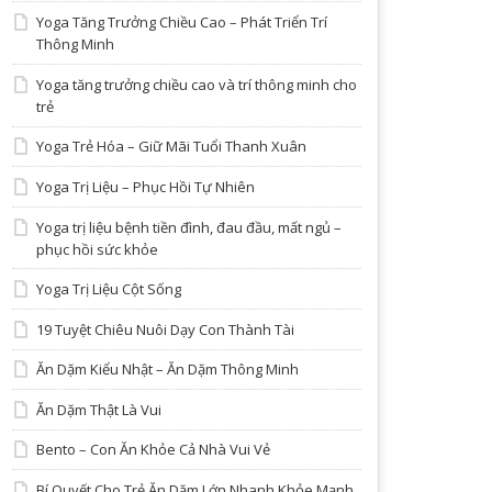
Yoga Tăng Trưởng Chiều Cao – Phát Triển Trí
Thông Minh
Yoga tăng trưởng chiều cao và trí thông minh cho
trẻ
Yoga Trẻ Hóa – Giữ Mãi Tuổi Thanh Xuân
Yoga Trị Liệu – Phục Hồi Tự Nhiên
Yoga trị liệu bệnh tiền đình, đau đầu, mất ngủ –
phục hồi sức khỏe
Yoga Trị Liệu Cột Sống
19 Tuyệt Chiêu Nuôi Dạy Con Thành Tài
Ăn Dặm Kiểu Nhật – Ăn Dặm Thông Minh
Ăn Dặm Thật Là Vui
Bento – Con Ăn Khỏe Cả Nhà Vui Vẻ
Bí Quyết Cho Trẻ Ăn Dặm Lớn Nhanh Khỏe Mạnh