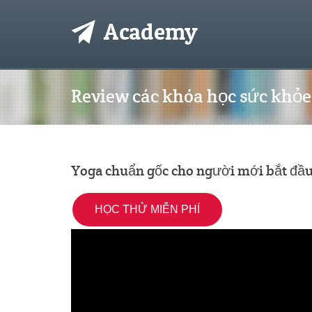
Review các khóa học sức khỏe 
Yoga chuẩn gốc cho người mới bắt đầ
HỌC THỬ MIỄN PHÍ