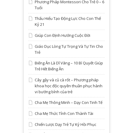
Phương Pháp Montessori Cho Trẻ 0 – 6
Tuổi
Thấu Hiểu Tạo Động Lực Cho Con Thế
Kỷ 21
Giúp Con Định Hướng Cuộc Đời
Giáo Dục Lòng Tự Trọng Và Tự Tin Cho
Trẻ
Biếng Ăn Là Dĩ Vãng – 10 Bí Quyết Giúp
Trẻ Hết Biếng Ăn
Cây gậy và củ cà rốt – Phương pháp
khoa học độc quyền thuần phục hành
vi bướng bỉnh của trẻ
Cha Mẹ Thông Minh – Dạy Con Tinh Tế
Cha Mẹ Thức Tỉnh Con Thành Tài
Chiến Lược Dạy Trẻ Tự Kỷ Hồi Phục