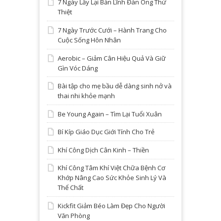
7 Ngày Lấy Lại Bản Lĩnh Đàn Ông Thứ
Thiệt
7 Ngày Trước Cưới – Hành Trang Cho
Cuộc Sống Hôn Nhân
Aerobic – Giảm Cân Hiệu Quả Và Giữ
Gìn Vóc Dáng
Bài tập cho mẹ bầu dễ dàng sinh nở và
thai nhi khỏe mạnh
Be Young Again – Tìm Lại Tuổi Xuân
Bí Kíp Giáo Dục Giới Tính Cho Trẻ
Khí Công Dịch Cân Kinh – Thiền
Khí Công Tâm Khí Việt Chữa Bệnh Cơ
Khớp Nâng Cao Sức Khỏe Sinh Lý Và
Thể Chất
Kickfit Giảm Béo Làm Đẹp Cho Người
Văn Phòng