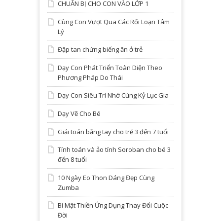
CHUẨN BỊ CHO CON VÀO LỚP 1
Cùng Con Vượt Qua Các Rối Loạn Tâm
Lý
Đập tan chứng biếng ăn ở trẻ
Dạy Con Phát Triển Toàn Diện Theo
Phương Pháp Do Thái
Dạy Con Siêu Trí Nhớ Cùng Kỷ Lục Gia
Dạy Vẽ Cho Bé
Giải toán bằng tay cho trẻ 3 đến 7 tuổi
Tính toán và ảo tính Soroban cho bé 3
đến 8 tuổi
10 Ngày Eo Thon Dáng Đẹp Cùng
Zumba
Bí Mật Thiền Ứng Dụng Thay Đổi Cuộc
Đời