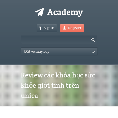
Sign In
Register
Đặt vé máy bay
Review các khóa học sức
khỏe giới tính trên
unica