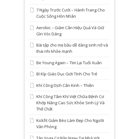
7 Ngày Trước Cưới – Hành Trang Cho
Cuộc Sống Hôn Nhân
Aerobic – Giảm Cân Hiệu Quả Và Giữ
Gìn Vóc Dáng
Bài tập cho mẹ bầu dễ dàng sinh nở và
thai nhi khỏe mạnh
Be Young Again – Tìm Lại Tuổi Xuân
Bí Kíp Giáo Dục Giới Tính Cho Trẻ
Khí Công Dịch Cân Kinh – Thiền
Khí Công Tâm Khí Việt Chữa Bệnh Cơ
Khớp Nâng Cao Sức Khỏe Sinh Lý Và
Thể Chất
Kickfit Giảm Béo Làm Đẹp Cho Người
Văn Phòng
Tập Yoga Cơ Bản Ngay Tại Nhà Với