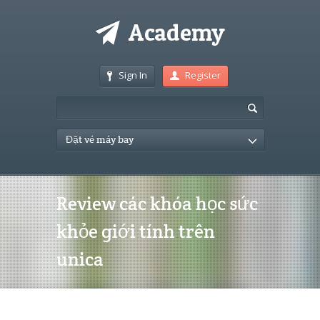
Sign In
Register
Đặt vé máy bay
Review các khóa học sức
khỏe giới tính trên
unica