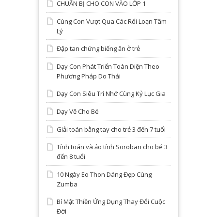
CHUẨN BỊ CHO CON VÀO LỚP 1
Cùng Con Vượt Qua Các Rối Loạn Tâm
Lý
Đập tan chứng biếng ăn ở trẻ
Dạy Con Phát Triển Toàn Diện Theo
Phương Pháp Do Thái
Dạy Con Siêu Trí Nhớ Cùng Kỷ Lục Gia
Dạy Vẽ Cho Bé
Giải toán bằng tay cho trẻ 3 đến 7 tuổi
Tính toán và ảo tính Soroban cho bé 3
đến 8 tuổi
10 Ngày Eo Thon Dáng Đẹp Cùng
Zumba
Bí Mật Thiền Ứng Dụng Thay Đổi Cuộc
Đời