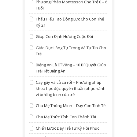
Phương Pháp Montessori Cho Trẻ 0 – 6
Tuổi
Thấu Hiểu Tạo Động Lực Cho Con Thế
Kỷ 21
Giúp Con Định Hướng Cuộc Đời
Giáo Dục Lòng Tự Trọng Và Tự Tin Cho
Trẻ
Biếng Ăn Là Dĩ Vãng – 10 Bí Quyết Giúp
Trẻ Hết Biếng Ăn
Cây gậy và củ cà rốt – Phương pháp
khoa học độc quyền thuần phục hành
vi bướng bỉnh của trẻ
Cha Mẹ Thông Minh – Dạy Con Tinh Tế
Cha Mẹ Thức Tỉnh Con Thành Tài
Chiến Lược Dạy Trẻ Tự Kỷ Hồi Phục