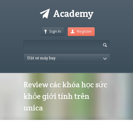
Sign In
Register
Đặt vé máy bay
Review các khóa học sức
khỏe giới tính trên
unica