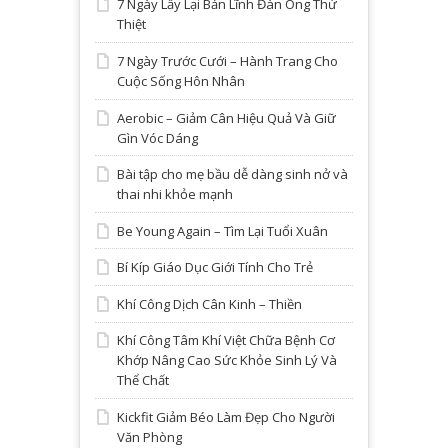
7 Ngày Lấy Lại Bản Lĩnh Đàn Ông Thứ
Thiệt
7 Ngày Trước Cưới – Hành Trang Cho
Cuộc Sống Hôn Nhân
Aerobic – Giảm Cân Hiệu Quả Và Giữ
Gìn Vóc Dáng
Bài tập cho mẹ bầu dễ dàng sinh nở và
thai nhi khỏe mạnh
Be Young Again – Tìm Lại Tuổi Xuân
Bí Kíp Giáo Dục Giới Tính Cho Trẻ
Khí Công Dịch Cân Kinh – Thiền
Khí Công Tâm Khí Việt Chữa Bệnh Cơ
Khớp Nâng Cao Sức Khỏe Sinh Lý Và
Thể Chất
Kickfit Giảm Béo Làm Đẹp Cho Người
Văn Phòng