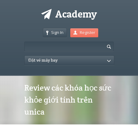
Sign In
Register
Đặt vé máy bay
Review các khóa học sức
khỏe giới tính trên
unica