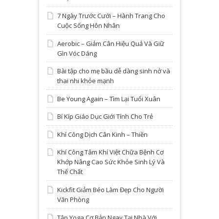
7 Ngày Trước Cưới – Hành Trang Cho
Cuộc Sống Hôn Nhân
Aerobic – Giảm Cân Hiệu Quả Và Giữ
Gìn Vóc Dáng
Bài tập cho mẹ bầu dễ dàng sinh nở và
thai nhi khỏe mạnh
Be Young Again – Tìm Lại Tuổi Xuân
Bí Kíp Giáo Dục Giới Tính Cho Trẻ
Khí Công Dịch Cân Kinh – Thiền
Khí Công Tâm Khí Việt Chữa Bệnh Cơ
Khớp Nâng Cao Sức Khỏe Sinh Lý Và
Thể Chất
Kickfit Giảm Béo Làm Đẹp Cho Người
Văn Phòng
Tập Yoga Cơ Bản Ngay Tại Nhà Với