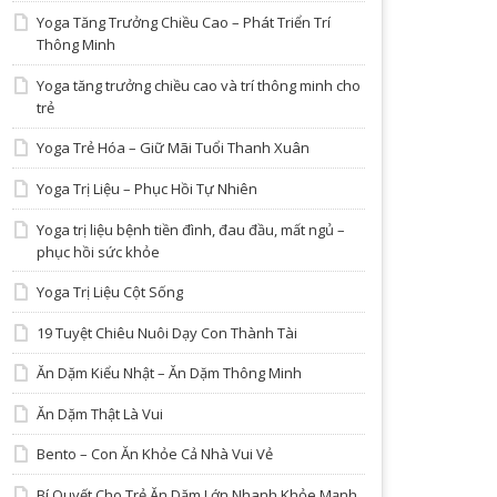
Yoga Tăng Trưởng Chiều Cao – Phát Triển Trí
Thông Minh
Yoga tăng trưởng chiều cao và trí thông minh cho
trẻ
Yoga Trẻ Hóa – Giữ Mãi Tuổi Thanh Xuân
Yoga Trị Liệu – Phục Hồi Tự Nhiên
Yoga trị liệu bệnh tiền đình, đau đầu, mất ngủ –
phục hồi sức khỏe
Yoga Trị Liệu Cột Sống
19 Tuyệt Chiêu Nuôi Dạy Con Thành Tài
Ăn Dặm Kiểu Nhật – Ăn Dặm Thông Minh
Ăn Dặm Thật Là Vui
Bento – Con Ăn Khỏe Cả Nhà Vui Vẻ
Bí Quyết Cho Trẻ Ăn Dặm Lớn Nhanh Khỏe Mạnh