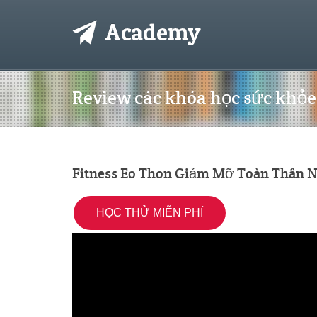
Review các khóa học sức khỏe 
Fitness Eo Thon Giảm Mỡ Toàn Thân N
HỌC THỬ MIỄN PHÍ