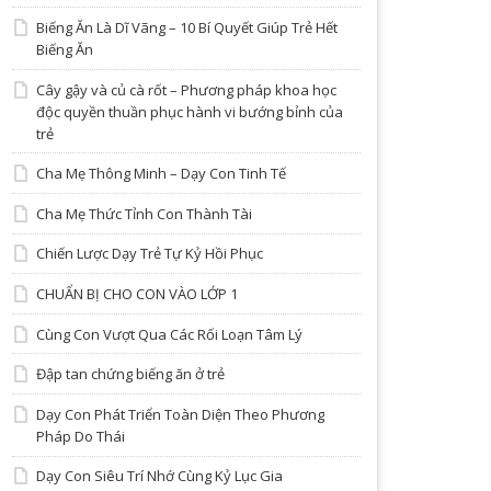
Biếng Ăn Là Dĩ Vãng – 10 Bí Quyết Giúp Trẻ Hết
Biếng Ăn
Cây gậy và củ cà rốt – Phương pháp khoa học
độc quyền thuần phục hành vi bướng bỉnh của
trẻ
Cha Mẹ Thông Minh – Dạy Con Tinh Tế
Cha Mẹ Thức Tỉnh Con Thành Tài
Chiến Lược Dạy Trẻ Tự Kỷ Hồi Phục
CHUẨN BỊ CHO CON VÀO LỚP 1
Cùng Con Vượt Qua Các Rối Loạn Tâm Lý
Đập tan chứng biếng ăn ở trẻ
Dạy Con Phát Triển Toàn Diện Theo Phương
Pháp Do Thái
Dạy Con Siêu Trí Nhớ Cùng Kỷ Lục Gia