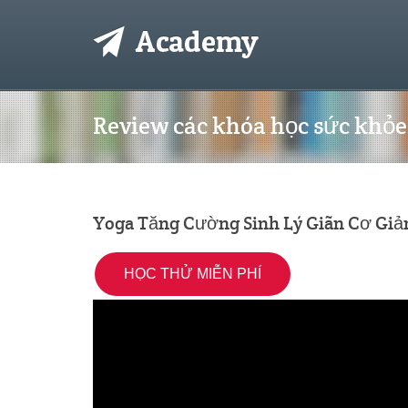
Review các khóa học sức khỏe 
Yoga Tăng Cường Sinh Lý Giãn Cơ Giả
HỌC THỬ MIỄN PHÍ