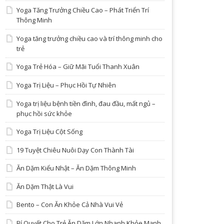
Yoga Tăng Trưởng Chiều Cao – Phát Triển Trí
Thông Minh
Yoga tăng trưởng chiều cao và trí thông minh cho
trẻ
Yoga Trẻ Hóa – Giữ Mãi Tuổi Thanh Xuân
Yoga Trị Liệu – Phục Hồi Tự Nhiên
Yoga trị liệu bệnh tiền đình, đau đầu, mất ngủ –
phục hồi sức khỏe
Yoga Trị Liệu Cột Sống
19 Tuyệt Chiêu Nuôi Dạy Con Thành Tài
Ăn Dặm Kiểu Nhật – Ăn Dặm Thông Minh
Ăn Dặm Thật Là Vui
Bento – Con Ăn Khỏe Cả Nhà Vui Vẻ
Bí Quyết Cho Trẻ Ăn Dặm Lớn Nhanh Khỏe Mạnh