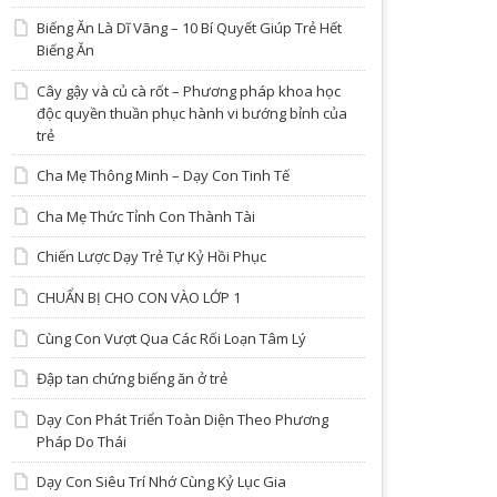
Biếng Ăn Là Dĩ Vãng – 10 Bí Quyết Giúp Trẻ Hết
Biếng Ăn
Cây gậy và củ cà rốt – Phương pháp khoa học
độc quyền thuần phục hành vi bướng bỉnh của
trẻ
Cha Mẹ Thông Minh – Dạy Con Tinh Tế
Cha Mẹ Thức Tỉnh Con Thành Tài
Chiến Lược Dạy Trẻ Tự Kỷ Hồi Phục
CHUẨN BỊ CHO CON VÀO LỚP 1
Cùng Con Vượt Qua Các Rối Loạn Tâm Lý
Đập tan chứng biếng ăn ở trẻ
Dạy Con Phát Triển Toàn Diện Theo Phương
Pháp Do Thái
Dạy Con Siêu Trí Nhớ Cùng Kỷ Lục Gia