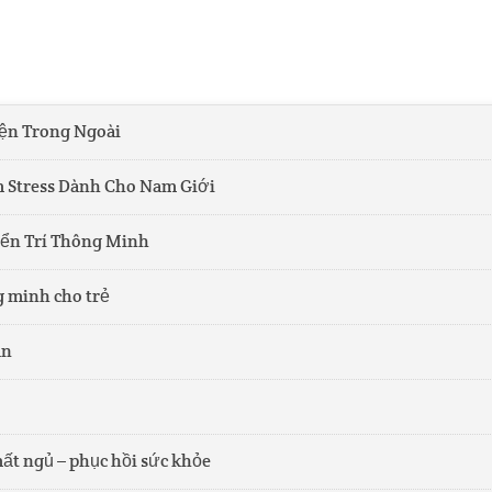
ện Trong Ngoài
 Stress Dành Cho Nam Giới
iển Trí Thông Minh
g minh cho trẻ
ân
mất ngủ – phục hồi sức khỏe