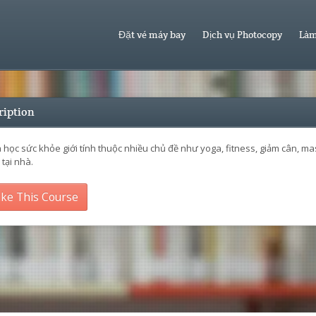
Đặt vé máy bay
Dịch vụ Photocopy
Làm
ription
 học sức khỏe giới tính thuộc nhiều chủ đề như yoga, fitness, giảm cân, 
tại nhà.
ke This Course