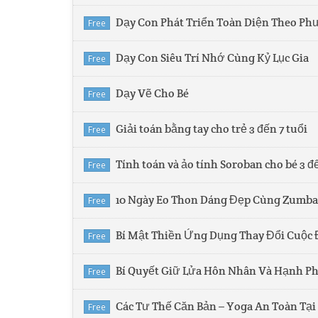
Dạy Con Phát Triển Toàn Diện Theo Ph
Free
Dạy Con Siêu Trí Nhớ Cùng Kỷ Lục Gia
Free
Dạy Vẽ Cho Bé
Free
Giải toán bằng tay cho trẻ 3 đến 7 tuổi
Free
Tính toán và ảo tính Soroban cho bé 3 đ
Free
10 Ngày Eo Thon Dáng Đẹp Cùng Zumba
Free
Bí Mật Thiền Ứng Dụng Thay Đổi Cuộc 
Free
Bí Quyết Giữ Lửa Hôn Nhân Và Hạnh Ph
Free
Các Tư Thế Căn Bản – Yoga An Toàn Tạ
Free