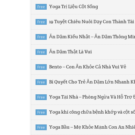
Yoga Trị Liệu Cột Sống
Free
19 Tuyệt Chiêu Nuôi Dạy Con Thành Tài
Free
Ăn Dặm Kiểu Nhật – Ăn Dặm Thông Mi
Free
Ăn Dặm Thật Là Vui
Free
Bento – Con Ăn Khỏe Cả Nhà Vui Vẻ
Free
Bí Quyết Cho Trẻ Ăn Dặm Lớn Nhanh 
Free
Yoga Tại Nhà – Phòng Ngừa Và Hỗ Trợ
Free
Yoga khí công chữa bệnh khớp và cột s
Free
Yoga Bầu – Mẹ Khỏe Mạnh Con An Nhi
Free