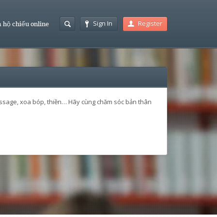
Sign In
Register
 hộ chiếu online
massage, xoa bóp, thiền… Hãy cùng chăm sóc bản thân