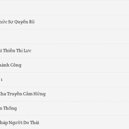
Thức Sự Quyến Rũ
i Thiện Thị Lực
Thành Công
 1
 Cha Truyền Cảm Hứng
n Thống
Pháp Người Do Thái