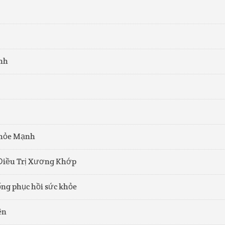
nh
Khỏe Mạnh
 Điều Trị Xương Khớp
ống phục hồi sức khỏe
ên