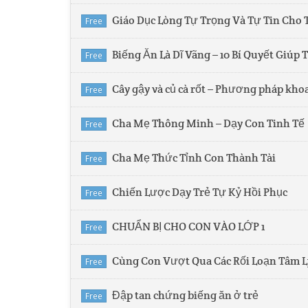
Giáo Dục Lòng Tự Trọng Và Tự Tin Cho 
Free
Biếng Ăn Là Dĩ Vãng – 10 Bí Quyết Giúp 
Free
Cây gậy và củ cà rốt – Phương pháp kho
Free
Cha Mẹ Thông Minh – Dạy Con Tinh Tế
Free
Cha Mẹ Thức Tỉnh Con Thành Tài
Free
Chiến Lược Dạy Trẻ Tự Kỷ Hồi Phục
Free
CHUẨN BỊ CHO CON VÀO LỚP 1
Free
Cùng Con Vượt Qua Các Rối Loạn Tâm L
Free
Đập tan chứng biếng ăn ở trẻ
Free