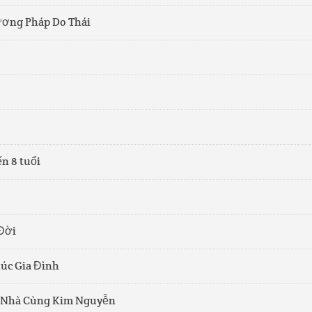
ương Pháp Do Thái
ến 8 tuổi
Đời
úc Gia Đình
i Nhà Cùng Kim Nguyễn