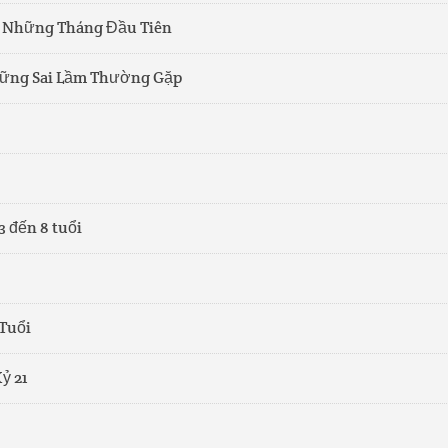
g Những Tháng Đầu Tiên
hững Sai Lầm Thường Gặp
3 đến 8 tuổi
 Tuổi
ỷ 21