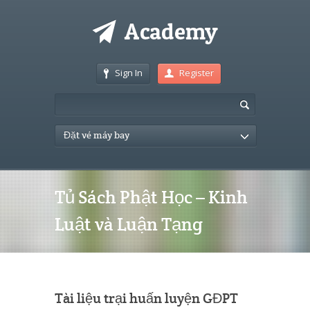
Sign In
Register
Đặt vé máy bay
Tủ Sách Phật Học – Kinh
Luật và Luận Tạng
Tài liệu trại huấn luyện GĐPT