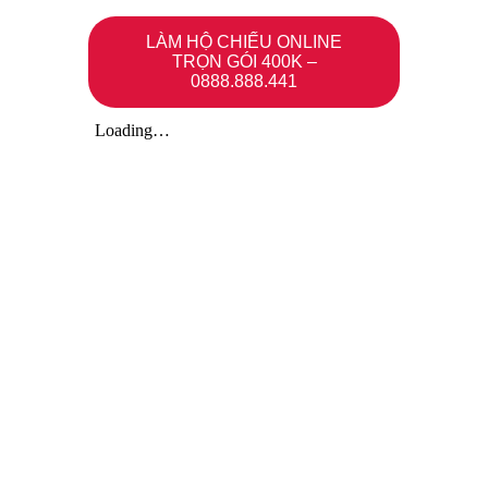
LÀM HỘ CHIẾU ONLINE
TRỌN GÓI 400K –
0888.888.441