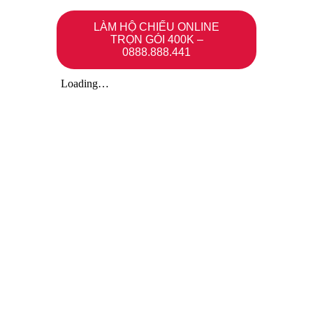
LÀM HỘ CHIẾU ONLINE
TRỌN GÓI 400K –
0888.888.441