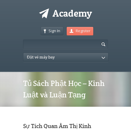
Sign In
Register
Đặt vé máy bay
Tủ Sách Phật Học – Kinh
Luật và Luận Tạng
Sự Tích Quan Âm Thị Kính