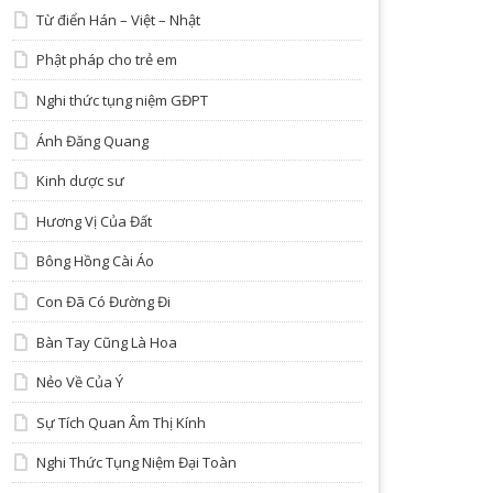
Từ điển Hán – Việt – Nhật
Phật pháp cho trẻ em
Nghi thức tụng niệm GĐPT
Ánh Đăng Quang
Kinh dược sư
Hương Vị Của Đất
Bông Hồng Cài Áo
Con Đã Có Đường Đi
Bàn Tay Cũng Là Hoa
Nẻo Về Của Ý
Sự Tích Quan Âm Thị Kính
Nghi Thức Tụng Niệm Đại Toàn