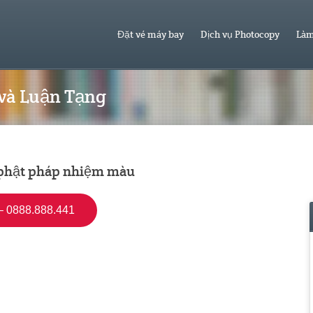
Đặt vé máy bay
Dịch vụ Photocopy
Làm
 và Luận Tạng
 phật pháp nhiệm màu
 0888.888.441