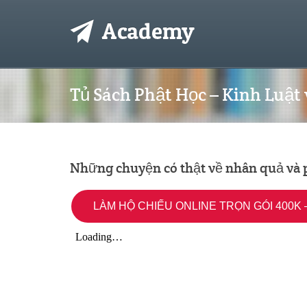
Tủ Sách Phật Học – Kinh Luật
Những chuyện có thật về nhân quả và
LÀM HỘ CHIẾU ONLINE TRỌN GÓI 400K –