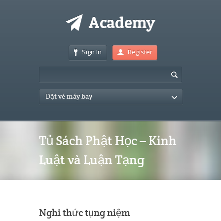
Sign In
Register
Đặt vé máy bay
Tủ Sách Phật Học – Kinh
Luật và Luận Tạng
Nghi thức tụng niệm