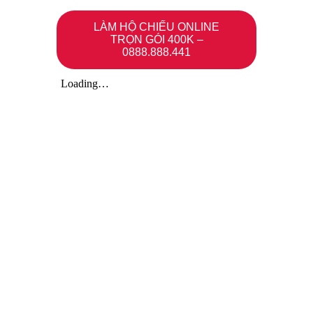
LÀM HỘ CHIẾU ONLINE
TRỌN GÓI 400K –
0888.888.441