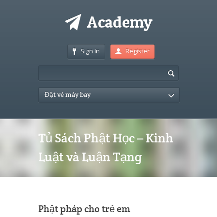
Sign In
Register
Đặt vé máy bay
Tủ Sách Phật Học – Kinh
Luật và Luận Tạng
Phật pháp cho trẻ em