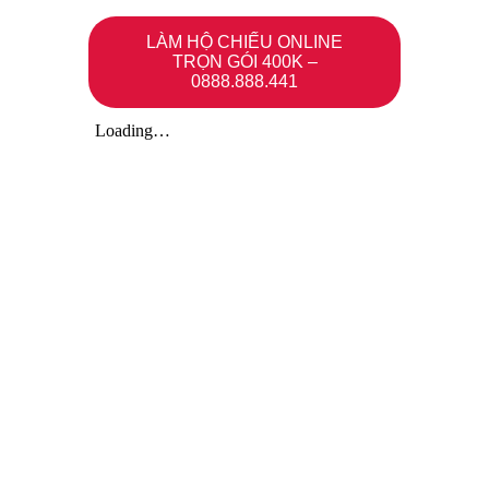
LÀM HỘ CHIẾU ONLINE
TRỌN GÓI 400K –
0888.888.441