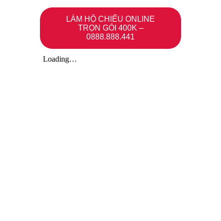
LÀM HỘ CHIẾU ONLINE
TRỌN GÓI 400K –
0888.888.441