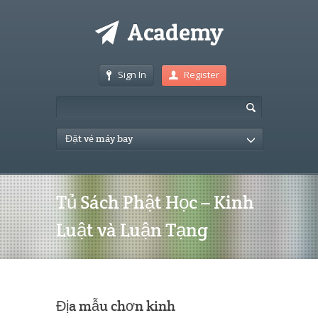
Sign In
Register
Đặt vé máy bay
Tủ Sách Phật Học – Kinh
Luật và Luận Tạng
Địa mẫu chơn kinh