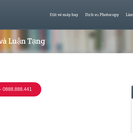
Đặt vé máy bay
Dịch vụ Photocopy
Làm
 và Luận Tạng
 0888.888.441