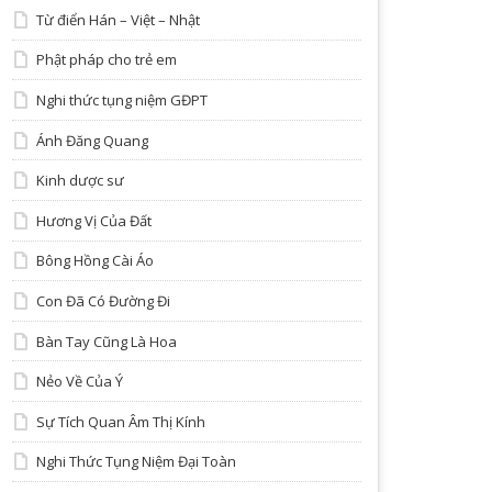
Từ điển Hán – Việt – Nhật
Phật pháp cho trẻ em
Nghi thức tụng niệm GĐPT
Ánh Đăng Quang
Kinh dược sư
Hương Vị Của Đất
Bông Hồng Cài Áo
Con Đã Có Đường Đi
Bàn Tay Cũng Là Hoa
Nẻo Về Của Ý
Sự Tích Quan Âm Thị Kính
Nghi Thức Tụng Niệm Đại Toàn