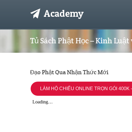
Tủ Sách Phật Học – Kinh Luật
Đạo Phật Qua Nhận Thức Mới
LÀM HỘ CHIẾU ONLINE TRỌN GÓI 400K –