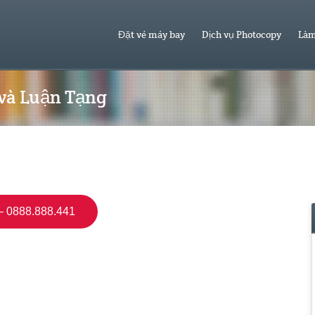
Đặt vé máy bay
Dịch vụ Photocopy
Làm
 và Luận Tạng
 0888.888.441