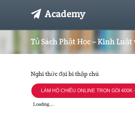
Tủ Sách Phật Học – Kinh Luật
Nghi thức đại bi thập chú
LÀM HỘ CHIẾU ONLINE TRỌN GÓI 400K –