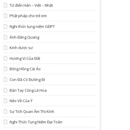
Từ điển Hán – Việt – Nhật
Phật pháp cho trẻ em
Nghi thức tụng niệm GĐPT
Ánh Đăng Quang
Kinh dược sư
Hương Vị Của Đất
Bông Hồng Cài Áo
Con Đã Có Đường Đi
Bàn Tay Cũng Là Hoa
Nẻo Về Của Ý
Sự Tích Quan Âm Thị Kính
Nghi Thức Tụng Niệm Đại Toàn