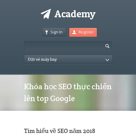
Sign In
Register
Đặt vé máy bay
Khóa học SEO thực chiến
lên top Google
Tìm hiểu về SEO năm 2018