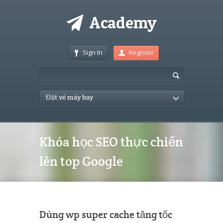
Sign In
Register
Đặt vé máy bay
Khóa học SEO thực chiến
lên top Google
Dùng wp super cache tăng tốc