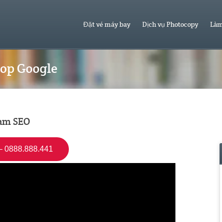
Đặt vé máy bay
Dịch vụ Photocopy
Làm
top Google
làm SEO
 0888.888.441