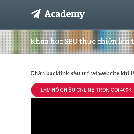
Khóa học SEO thực chiến lên 
Chặn backlink xấu trỏ về website khi 
LÀM HỘ CHIẾU ONLINE TRỌN GÓI 400K –