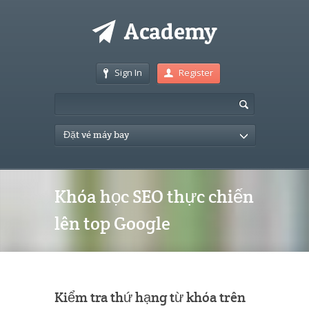
Sign In
Register
Đặt vé máy bay
Khóa học SEO thực chiến
lên top Google
Kiểm tra thứ hạng từ khóa trên