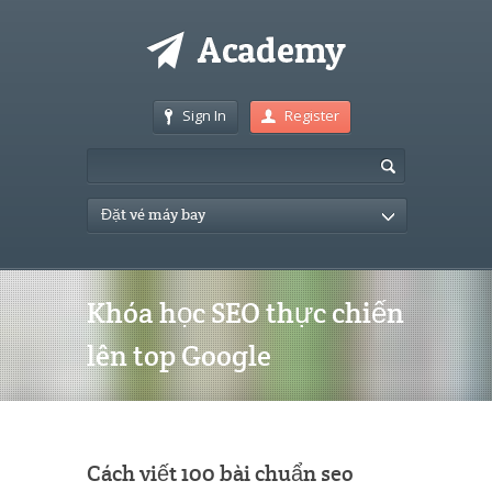
Sign In
Register
Đặt vé máy bay
Khóa học SEO thực chiến
lên top Google
Cách viết 100 bài chuẩn seo