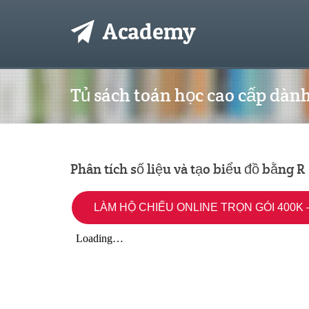
Tủ sách toán học cao cấp dàn
Phân tích số liệu và tạo biểu đồ bằng R
LÀM HỘ CHIẾU ONLINE TRỌN GÓI 400K –