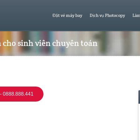
Đặt vé máy bay
Dịch vụ Photocopy
Làm
h cho sinh viên chuyên toán
 0888.888.441