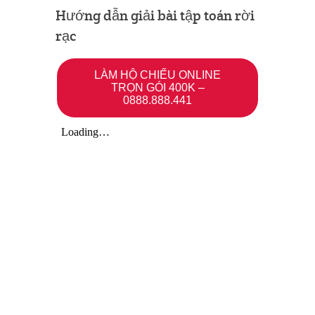
Hướng dẫn giải bài tập toán rời
rạc
LÀM HỘ CHIẾU ONLINE
TRỌN GÓI 400K –
0888.888.441