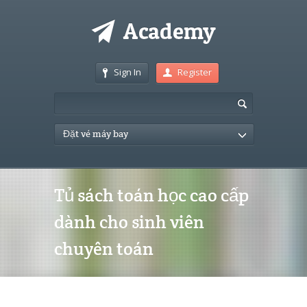
Sign In
Register
Đặt vé máy bay
Tủ sách toán học cao cấp
dành cho sinh viên
chuyên toán