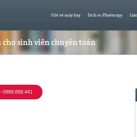
Đặt vé máy bay
Dịch vụ Photocopy
Làm
h cho sinh viên chuyên toán
 0888.888.441