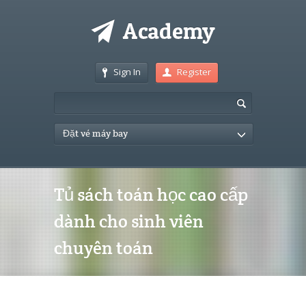
Sign In
Register
Đặt vé máy bay
Tủ sách toán học cao cấp
dành cho sinh viên
chuyên toán