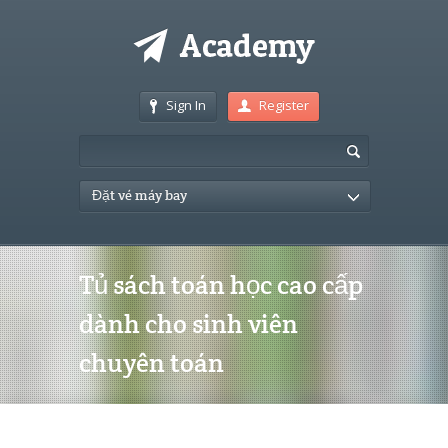
Sign In
Register
Đặt vé máy bay
Tủ sách toán học cao cấp
dành cho sinh viên
chuyên toán