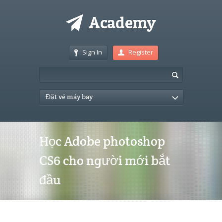
Sign In
Register
Đặt vé máy bay
Học Adobe photoshop
CS6 cho người mới bắt
đầu