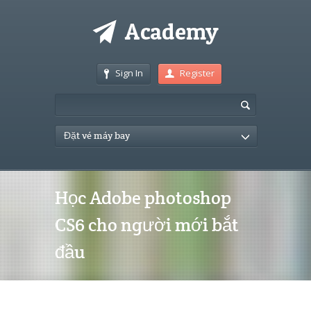
Sign In
Register
Đặt vé máy bay
Học Adobe photoshop
CS6 cho người mới bắt
đầu