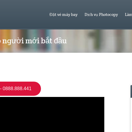
Đặt vé máy bay
Dịch vụ Photocopy
Làm
 người mới bắt đầu
 0888.888.441