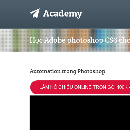
Học Adobe photoshop CS6 cho
Automation trong Photoshop
LÀM HỘ CHIẾU ONLINE TRỌN GÓI 400K –