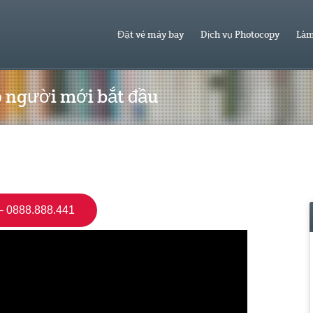
Đặt vé máy bay
Dịch vụ Photocopy
Làm
 người mới bắt đầu
 0888.888.441