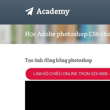
Học Adobe photoshop CS6 cho
Tạo ảnh động bằng photoshop
LÀM HỘ CHIẾU ONLINE TRỌN GÓI 400K –