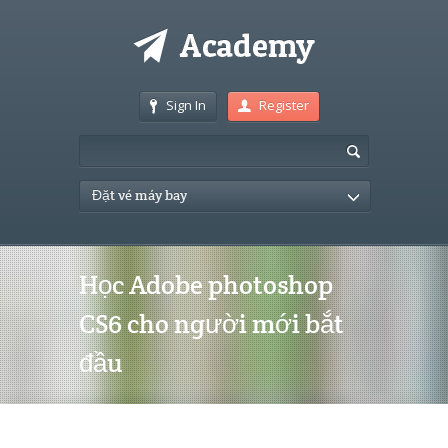
Sign In
Register
Đặt vé máy bay
Học Adobe photoshop
CS6 cho người mới bắt
đầu