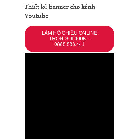
Thiết kế banner cho kênh
Youtube
LÀM HỘ CHIẾU ONLINE
TRỌN GÓI 400K –
0888.888.441