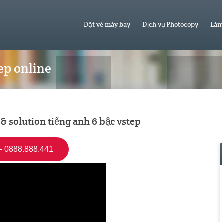
Đặt vé máy bay
Dịch vụ Photocopy
Làm
ep online
 & solution tiếng anh 6 bậc vstep
 0888.888.441