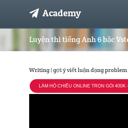
Luyện thi tiếng Anh 6 bậc Vst
Writing | gợi ý viết luận dạng problem
LÀM HỘ CHIẾU ONLINE TRỌN GÓI 400K –