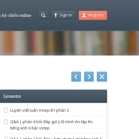
Sign In
Register
 hộ chiếu online
Lessons
Luyện viết luận Vstep B1 phần 2
Q&A | phần 4 hỏi đáp gợi ý lộ trình ôn tập thi
tiếng anh 6 bậc vstep