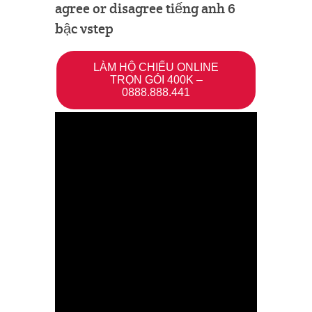
agree or disagree tiếng anh 6
bậc vstep
LÀM HỘ CHIẾU ONLINE
TRỌN GÓI 400K –
0888.888.441