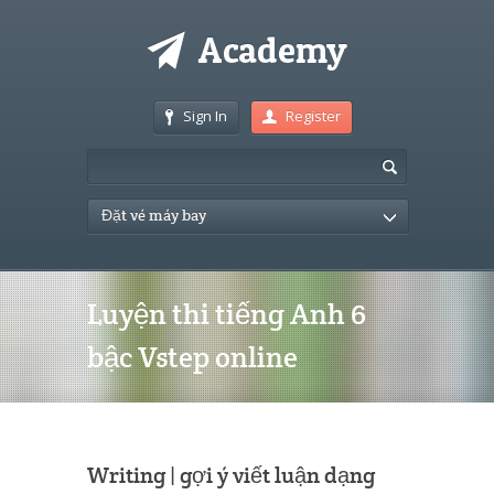
Sign In
Register
Đặt vé máy bay
Luyện thi tiếng Anh 6
bậc Vstep online
Writing | gợi ý viết luận dạng