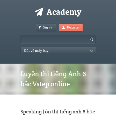
Sign In
Register
Đặt vé máy bay
Luyện thi tiếng Anh 6
bậc Vstep online
Speaking | ôn thi tiếng anh 6 bậc