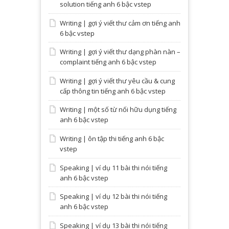
solution tiếng anh 6 bậc vstep
Writing | gợi ý viết thư cảm ơn tiếng anh
6 bậc vstep
Writing | gợi ý viết thư dạng phàn nàn –
complaint tiếng anh 6 bậc vstep
Writing | gợi ý viết thư yêu cầu & cung
cấp thông tin tiếng anh 6 bậc vstep
Writing | một số từ nối hữu dụng tiếng
anh 6 bậc vstep
Writing | ôn tập thi tiếng anh 6 bậc
vstep
Speaking | ví dụ 11 bài thi nói tiếng
anh 6 bậc vstep
Speaking | ví dụ 12 bài thi nói tiếng
anh 6 bậc vstep
Speaking | ví dụ 13 bài thi nói tiếng