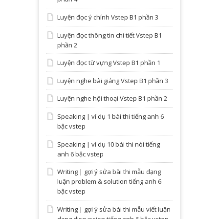
Luyện đọc ý chính Vstep B1 phần 3
Luyện đọc thông tin chi tiết Vstep B1
phần 2
Luyện đọc từ vựng Vstep B1 phần 1
Luyện nghe bài giảng Vstep B1 phần 3
Luyện nghe hội thoại Vstep B1 phần 2
Speaking | ví dụ 1 bài thi tiếng anh 6
bậc vstep
Speaking | ví dụ 10 bài thi nói tiếng
anh 6 bậc vstep
Writing | gợi ý sửa bài thi mẫu dạng
luận problem & solution tiếng anh 6
bậc vstep
Writing | gợi ý sửa bài thi mẫu viết luận
dạng discussion tiếng anh 6 bậc vstep