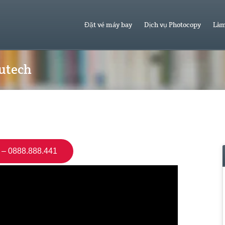
Đặt vé máy bay
Dịch vụ Photocopy
Làm
Hutech
– 0888.888.441