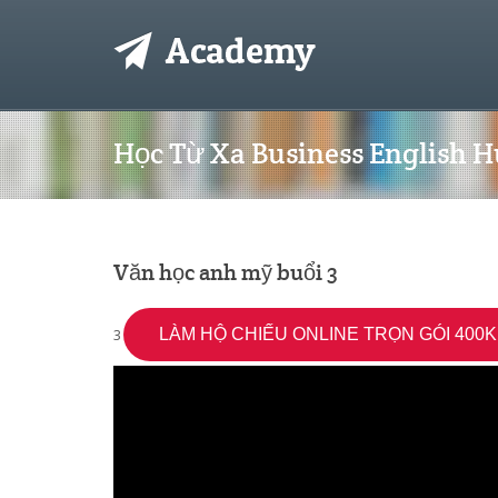
Học Từ Xa Business English 
Văn học anh mỹ buổi 3
3
LÀM HỘ CHIẾU ONLINE TRỌN GÓI 400K 