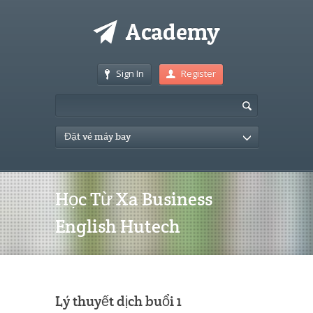
Sign In
Register
Đặt vé máy bay
Học Từ Xa Business
English Hutech
Lý thuyết dịch buổi 1