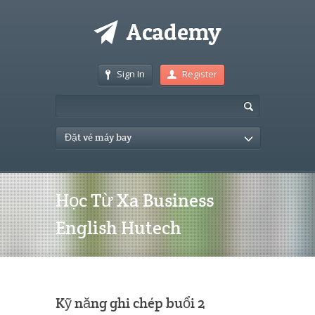
Sign In
Register
Đặt vé máy bay
Học Từ Xa Business
English Hutech
Kỹ năng ghi chép buổi 2