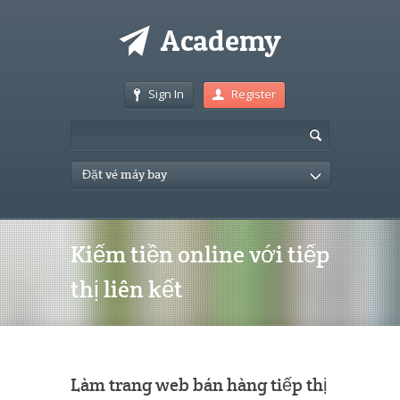
Sign In
Register
Đặt vé máy bay
Kiếm tiền online với tiếp
thị liên kết
Làm trang web bán hàng tiếp thị