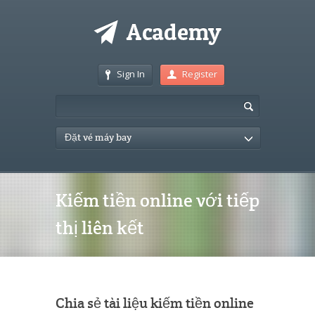
Sign In
Register
Đặt vé máy bay
Kiếm tiền online với tiếp
thị liên kết
Chia sẻ tài liệu kiếm tiền online