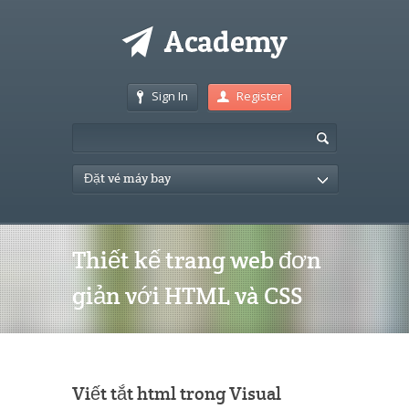
Sign In
Register
Đặt vé máy bay
Thiết kế trang web đơn
giản với HTML và CSS
Viết tắt html trong Visual