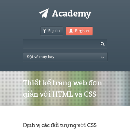
Sign In
Register
Đặt vé máy bay
Thiết kế trang web đơn
giản với HTML và CSS
Định vị các đối tượng với CSS