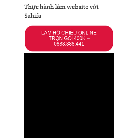
Thực hành làm website với
Sahifa
LÀM HỘ CHIẾU ONLINE
TRỌN GÓI 400K –
0888.888.441