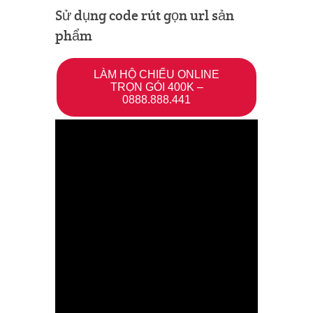
Sử dụng code rút gọn url sản
phẩm
LÀM HỘ CHIẾU ONLINE
TRỌN GÓI 400K –
0888.888.441